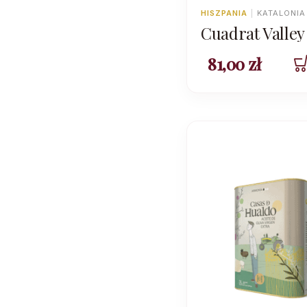
HISZPANIA
|
KATALONIA
Cuadrat Valley
Elixir Bio Arb
81,00
zł