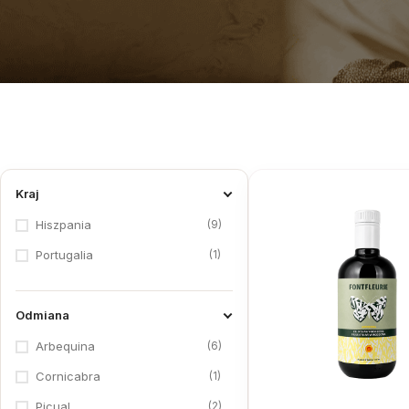
Kraj
9
Hiszpania
1
Portugalia
Odmiana
6
Arbequina
1
Cornicabra
2
Picual