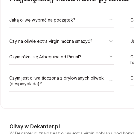
Jaką oliwę wybrać na początek?
C
Czy na oliwie extra virgin można smażyć?
J
Czym różni się Arbequina od Picual?
C
h
Czym jest oliwa tłoczona z drylowanych oliwek
C
(despinyolada)?
Oliwy w Dekanter.pl
W Dekanter.pl znajdziesz oliwę extra virgin dobraną pod konkr