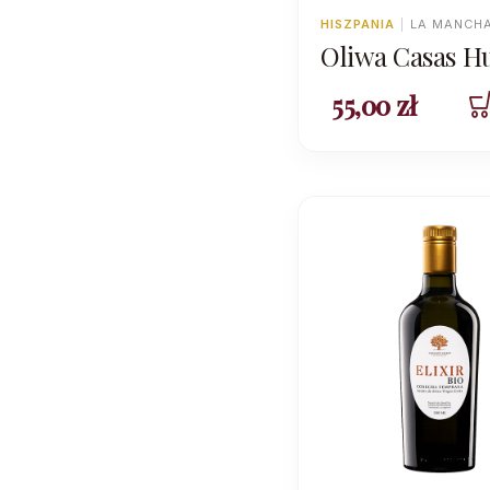
HISZPANIA
|
LA MANCH
Oliwa Casas H
Picual 500ml 
55,00
zł
2024/2025