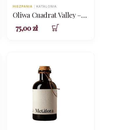
HISZPANIA
|
KATALONIA
Oliwa Cuadrat Valley –
L’Oli Reserva Familiar
75,00
zł
Arbequina