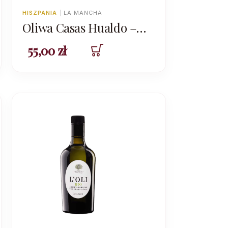
HISZPANIA
|
LA MANCHA
Oliwa Casas Hualdo –
Arbequina 500ml –
55,00
zł
kampania 2024/2025