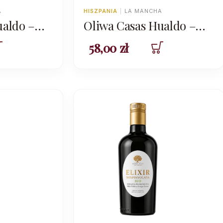
A
HISZPANIA
|
LA MANCHA
ualdo –
Oliwa Casas Hualdo –
– kampania
Ecologico 500ml –
58,00
zł
kampania 2024/2025