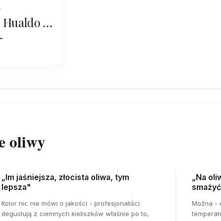
A
e Hualdo –
quina &
e oliwy
„Im jaśniejsza, złocista oliwa, tym
„Na oli
lepsza"
smażyć
Kolor nic nie mówi o jakości - profesjonaliści
Można - e
degustują z ciemnych kieliszków właśnie po to,
temperat