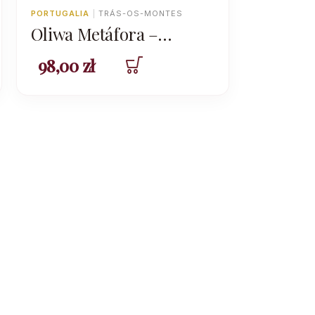
PORTUGALIA
|
TRÁS-OS-MONTES
Oliwa Metáfora –
Verdeal Trás-os-Montes
98,00
zł