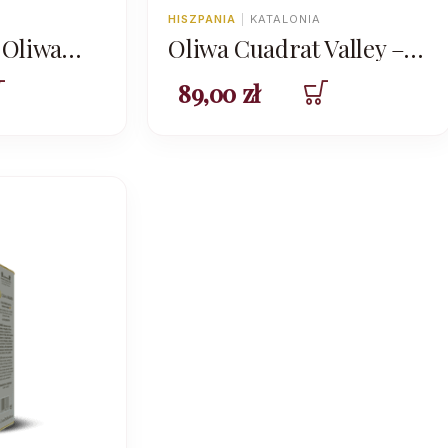
HISZPANIA
|
KATALONIA
 Oliwa
Oliwa Cuadrat Valley –
equina
Elixir Despinyolada
89,00
zł
Arbequina