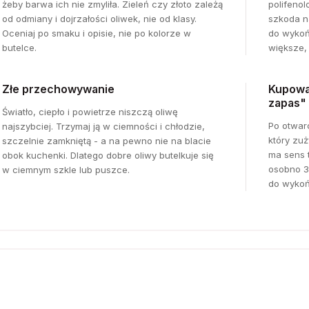
żeby barwa ich nie zmyliła. Zieleń czy złoto zależą
polifenol
od odmiany i dojrzałości oliwek, nie od klasy.
szkoda n
Oceniaj po smaku i opisie, nie po kolorze w
do wykoń
butelce.
większe,
Złe przechowywanie
Kupowa
zapas"
Światło, ciepło i powietrze niszczą oliwę
Po otwarc
najszybciej. Trzymaj ją w ciemności i chłodzie,
który zu
szczelnie zamkniętą - a na pewno nie na blacie
ma sens t
obok kuchenki. Dlatego dobre oliwy butelkuje się
osobno 3
w ciemnym szkle lub puszce.
do wykoń