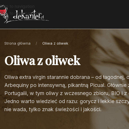
Skip to navigation
Skip to main content
Strona główna
/
Oliwa z oliwek
Oliwa z oliwek
Oliwa extra virgin starannie dobrana – od łagodnej
Arbequiny po intensywną, pikantną Picual. Głównie z
Portugalii, w tym oliwy z wczesnego zbioru, BIO i z
Jedno warto wiedzieć od razu: gorycz i lekkie szcz
nie wada, tylko znak świeżości i jakości.