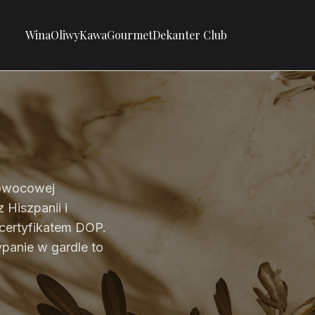
Wina
Oliwy
Kawa
Gourmet
Dekanter Club
, owocowej
 Hiszpanii i
 certyfikatem DOP.
ypanie w gardle to