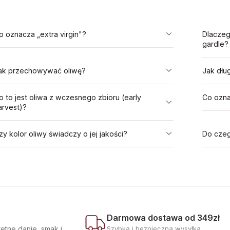
o oznacza „extra virgin"?
Dlaczeg
gardle?
ak przechowywać oliwę?
Jak dłu
o to jest oliwa z wczesnego zbioru (early
Co ozna
arvest)?
zy kolor oliwy świadczy o jej jakości?
Do czeg
Darmowa dostawa od 349zł
etne danie, smak i
Szybka i bezpieczna wysyłka