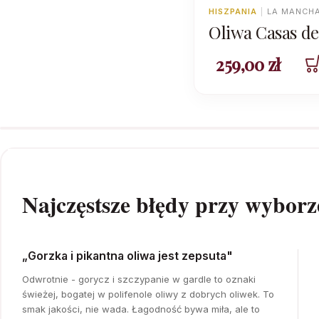
HISZPANIA
|
LA MANCH
Oliwa Casas d
Harmony Arbe
259,00
zł
Picual 3L
Najczęstsze błędy przy wyborz
„Gorzka i pikantna oliwa jest zepsuta"
Odwrotnie - gorycz i szczypanie w gardle to oznaki
świeżej, bogatej w polifenole oliwy z dobrych oliwek. To
smak jakości, nie wada. Łagodność bywa miła, ale to