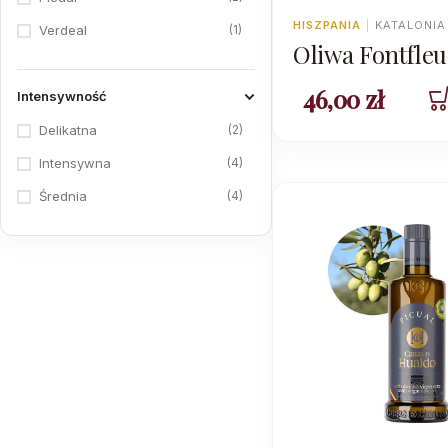
HISZPANIA
|
KATALONIA
1
Verdeal
Oliwa Fontfleu
Arbequina DO
46,00
zł
Intensywność
Garrigues
2
Delikatna
4
Intensywna
4
Średnia