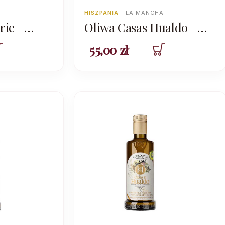
HISZPANIA
|
LA MANCHA
rie –
Oliwa Casas Hualdo –
P Les
Cornicabra 500ml –
55,00
zł
kampania 2024/2025