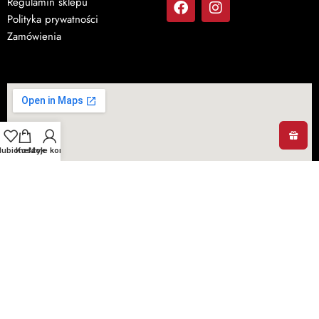
Regulamin sklepu
Polityka prywatności
Zamówienia
lubione
Koszyk
Moje konto