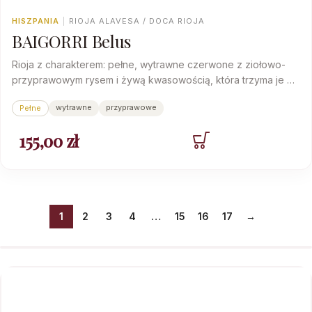
HISZPANIA
|
RIOJA ALAVESA / DOCA RIOJA
BAIGORRI Belus
Rioja z charakterem: pełne, wytrawne czerwone z ziołowo-
przyprawowym rysem i żywą kwasowością, która trzyma je w
pionie do końca kolacji.
wytrawne
przyprawowe
Pełne
155,00
zł
1
2
3
4
…
15
16
17
→