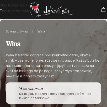
Skip to navigation
Skip to main content
Strona główna
/
Wina
Wina
Wina starannie dobrane pod konkretne danie, okazję i
smak – czerwone, białe, różowe i musujące. Każdą butelkę
nasz sommelier opisuje prostym językiem i zaznacza na
skali od lekkiego do pełnego, żebyś wybierał pewnie,
nawet jeśli dopiero zaczynasz.
Wina czerwone
Do mięsa, pieczeni i dojrzewających serów - od
lekkich po taninowe.