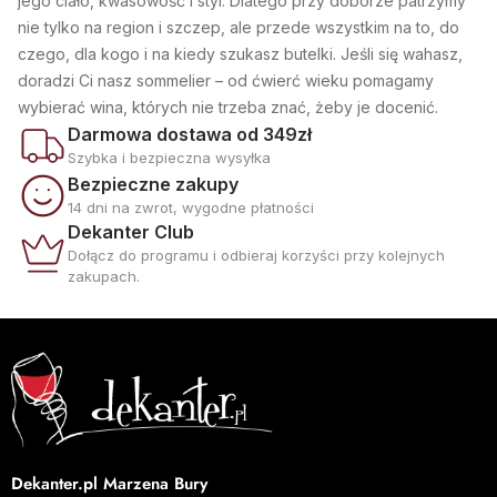
jego ciało, kwasowość i styl. Dlatego przy doborze patrzymy
nie tylko na region i szczep, ale przede wszystkim na to, do
czego, dla kogo i na kiedy szukasz butelki. Jeśli się wahasz,
doradzi Ci nasz sommelier – od ćwierć wieku pomagamy
wybierać wina, których nie trzeba znać, żeby je docenić.
Darmowa dostawa od 349zł
Szybka i bezpieczna wysyłka
Bezpieczne zakupy
14 dni na zwrot, wygodne płatności
Dekanter Club
Dołącz do programu i odbieraj korzyści przy kolejnych
zakupach.
Dekanter.pl Marzena Bury