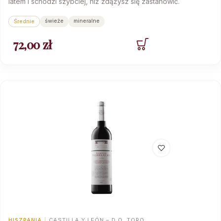
latem i schodzi szybciej, niż zdążysz się zastanowić.
świeże
mineralne
Średnie
72,00
zł
HISZPANIA
|
CASTILLA Y LEÓN – D.O. TORO