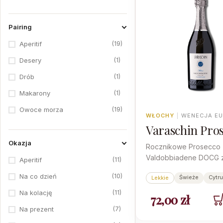
Pairing
19
Aperitif
1
Desery
1
Drób
1
Makarony
19
Owoce morza
WŁOCHY
|
WENECJA E
2
Ryby
Varaschin Pro
Valdobiadene 
17
Sałatki
Okazja
Rocznikowe Prosecco 
Milessimato 20
Valdobbiadene DOCG z
1
Sery
11
Aperitif
dosażem - wytrawne, c
18
Sushi
10
Na co dzień
Świeże
Cytr
Lekkie
drobnym i uporczywym
11
Na kolację
72,00
zł
7
Na prezent