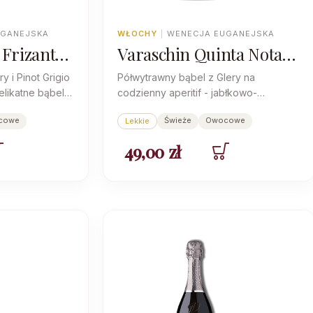
UGANEJSKA
WŁOCHY
|
WENECJA EUGANEJSKA
 Frizante
Varaschin Quinta Nota
y
Gran Cuvee Extra Dry
y i Pinot Grigio
Półwytrawny bąbel z Glery na
elikatne bąbelki
codzienny aperitif - jabłkowo-
tóra zmiękcza
gruszkowy, z resztką cukru łagodzącą
cowe
Świeże
Owocowe
Lekkie
wyraźną kwasowość.
49,00
zł