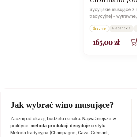
Classico
Sycylijskie musujące z
tradycyjnej - wytrawne,
mineralnym pazurem, d
Eleganckie
Średnie
słodkawej oczywistośc
165,00
zł
Jak wybrać wino musujące?
Zacznij od okazji, budżetu i smaku. Najważniejsze w
praktyce:
metoda produkcji decyduje o stylu
.
Metoda tradycyjna (Champagne, Cava, Crémant,