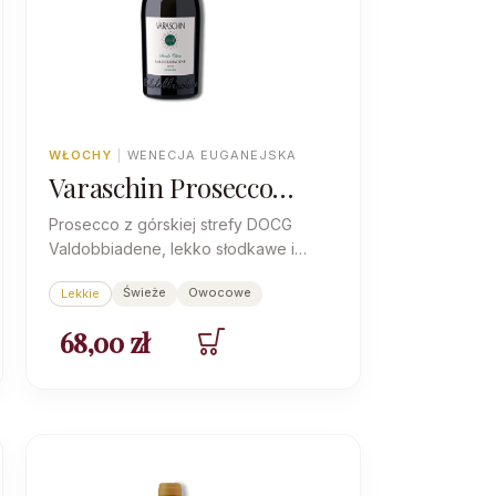
WŁOCHY
|
WENECJA EUGANEJSKA
Varaschin Prosecco
Valdobiadene Strada
Prosecco z górskiej strefy DOCG
Chiesa Extra Dry
Valdobbiadene, lekko słodkawe i
bardzo rześkie - bezpieczny wybór na
Świeże
Owocowe
Lekkie
powitanie gości.
68,00
zł