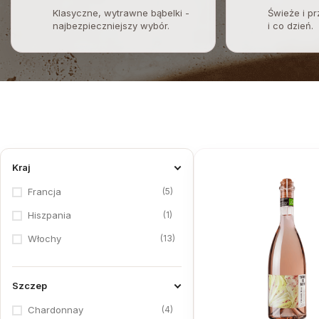
Klasyczne, wytrawne bąbelki -
Świeże i pr
najbezpieczniejszy wybór.
i co dzień.
Kraj
5
Francja
1
Hiszpania
13
Włochy
Szczep
4
Chardonnay