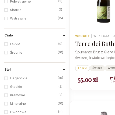
1
Xarel·lo
3
Półwytrawne
1
Słodkie
15
Wytrawne
Ciało
WŁOCHY
|
WENECJA E
Terre dei Buth
9
Lekkie
Special Cuvée
Spumante Brut z Glery 
10
Średnie
świeże, kwiatowe bąbelk
ryb i owoców morza.
Świeże
Wytr
Lekkie
Styl
55,00
zł
10
Eleganckie
2
Gładkie
2
Kremowe
10
Mineralne
11
Owocowe