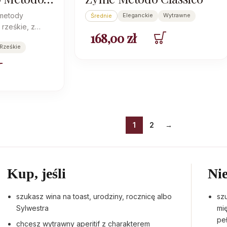
 metody
Eleganckie
Wytrawne
Średnie
 rześkie, z
168,00
zł
aleko od
Rześkie
i Prosecco.
1
2
→
Kup, jeśli
Nie
szukasz wina na toast, urodziny, rocznicę albo
sz
Sylwestra
mi
pe
chcesz wytrawny aperitif z charakterem