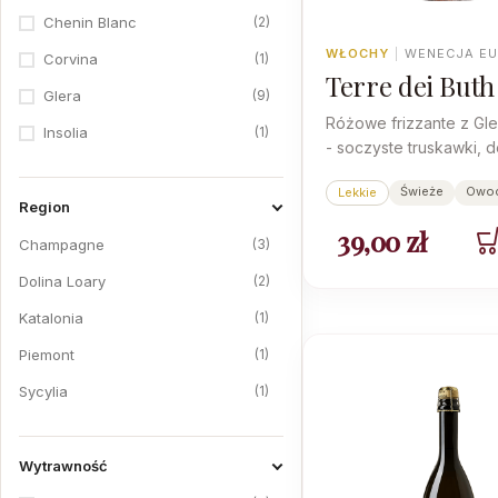
2
Chenin Blanc
WŁOCHY
|
WENECJA E
1
Corvina
Terre dei Buth
9
Glera
Rose Extra Dr
Różowe frizzante z Gler
1
Insolia
- soczyste truskawki, d
1
Macabeo
i odrobina słodyczy, k
Świeże
Owo
Lekkie
świeżą kwasowość.
1
Moscato
Region
39,00
zł
1
Nero D'Avola
3
Champagne
1
Oseleta
2
Dolina Loary
1
Parellada
1
Katalonia
1
Pinot Grigio
1
Piemont
3
Pinot Noir
1
Sycylia
1
Syrah
11
Wenecja Euganejska
1
Trebbiano di Soave
Wytrawność