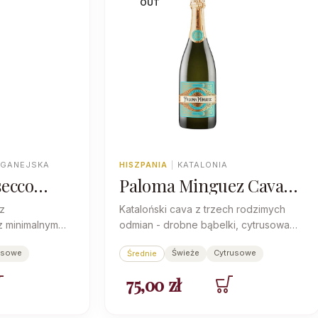
OUT
UGANEJSKA
HISZPANIA
|
KATALONIA
secco
Paloma Minguez Cava
Mildose
Brut
z
Kataloński cava z trzech rodzimych
23
 minimalnym
odmian - drobne bąbelki, cytrusowa
ytrusowe, z
świeżość i wytrawny, lekko gorzkawy
usowe
Świeże
Cytrusowe
Średnie
 perlage.
finisz na aperitif.
75,00
zł