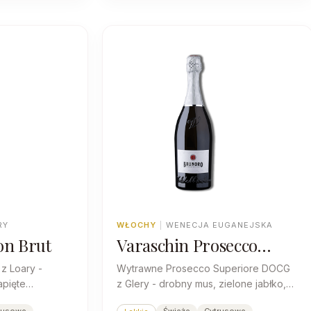
RY
WŁOCHY
|
WENECJA EUGANEJSKA
on Brut
Varaschin Prosecco
Superiore Valdobiadene
z Loary -
Wytrawne Prosecco Superiore DOCG
Brunoro 2022
apięte
z Glery - drobny mus, zielone jabłko,
la tych, którzy
gruszka i wyraźna kwasowość, które