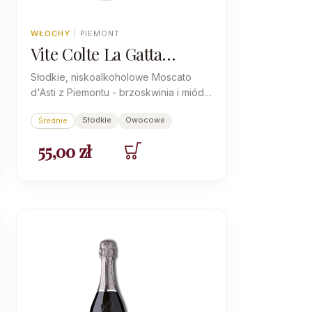
WŁOCHY
|
PIEMONT
Vite Colte La Gatta
Moscato d’Asti
Słodkie, niskoalkoholowe Moscato
d'Asti z Piemontu - brzoskwinia i miód,
ale żywa kwasowość trzyma to z dala
Słodkie
Owocowe
Średnie
od cukrowego przesytu.
55,00
zł