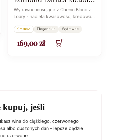
Classico Brut
Wytrawne musujące z Chenin Blanc z
Loary - napięta kwasowość, kredowa
mineralność i słony finisz w stylu blanc
Eleganckie
Wytrawne
Średnie
de blancs.
169,00
zł
 kupuj, jeśli
ukasz wina do ciężkiego, czerwonego
ęsa albo duszonych dań – lepsze będzie
łne czerwone