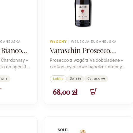
UGANEJSKA
WŁOCHY
|
WENECJA EUGANEJSKA
 Bianco
Varaschin Prosecco
Valdobiadene Brut 1930
i Chardonnay -
Prosecco z wzgórz Valdobbiadene -
i do aperitifu,
rześkie, cytrusowe bąbelki z drobnym
perlage i czystym, wytrawnym finiszem.
awne
Świeże
Cytrusowe
Lekkie
68,00
zł
SOLD