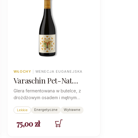
WŁOCHY
|
WENECJA EUGANEJSKA
Varaschin Pet-Nat
Prosecco
Glera fermentowana w butelce, z
drożdżowym osadem i mętnym
kieliszkiem - wytrawne, rześkie
Energetyczne
Wytrawne
Lekkie
musujące dla ciekawych nowości.
75,00
zł