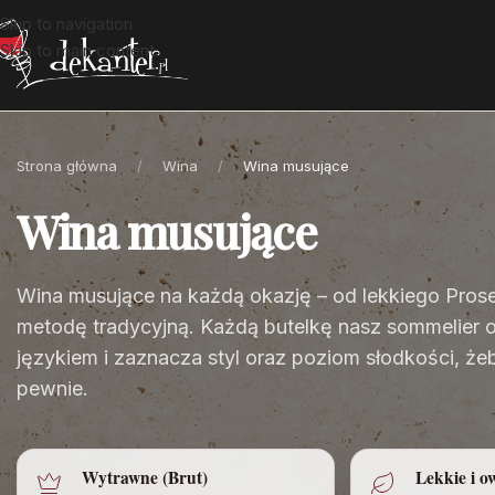
Skip to navigation
Skip to main content
Strona główna
/
Wina
/
Wina musujące
Wina musujące
Wina musujące na każdą okazję – od lekkiego Pros
metodę tradycyjną. Każdą butelkę nasz sommelier o
językiem i zaznacza styl oraz poziom słodkości, że
pewnie.
Wytrawne (Brut)
Lekkie i o