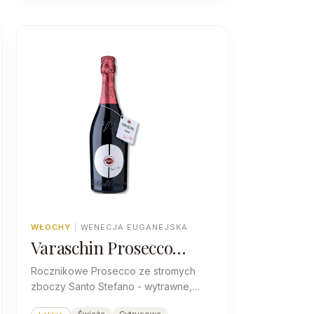
WŁOCHY
|
WENECJA EUGANEJSKA
Varaschin Prosecco
ORFEO 1969
Rocznikowe Prosecco ze stromych
Valdobbiadene
zboczy Santo Stefano - wytrawne,
Superiore DOCG Rive di
mineralne, z drobnym perlage, które