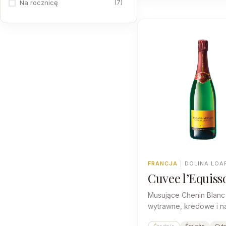
7
Na rocznicę
1
Na ślub
7
Na spotkanie biznesowe
18
Na Sylwestra
14
Na Walentynki
7
Prezent firmowy
FRANCJA
|
DOLINA LOA
Cuvee l’Equiss
Musujące Chenin Blanc 
wytrawne, kredowe i n
kwasowością, bąbelki d