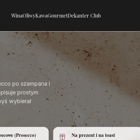
Wina
Oliwy
Kawa
Gourmet
Dekanter Club
ecco po szampana i
pisuje prostym
byś wybierał
wocowe (Prosecco)
Na prezent i na toast