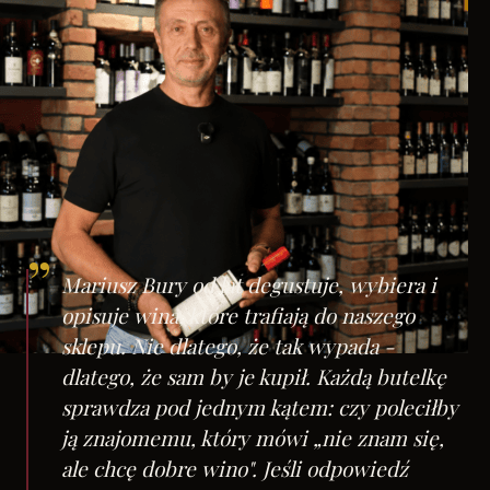
„
Mariusz Bury od lat degustuje, wybiera i
opisuje wina, które trafiają do naszego
sklepu. Nie dlatego, że tak wypada -
dlatego, że sam by je kupił. Każdą butelkę
sprawdza pod jednym kątem: czy poleciłby
ją znajomemu, który mówi „nie znam się,
ale chcę dobre wino". Jeśli odpowiedź