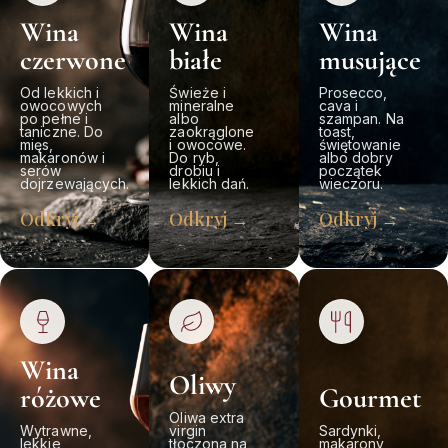
Wina
Wina
Wina
czerwone
białe
musujące
Od lekkich i
Świeże i
Prosecco,
owocowych
mineralne
cava i
po pełne i
albo
szampan. Na
taniczne. Do
zaokrąglone
toast,
mięs,
i owocowe.
świętowanie
makaronów i
Do ryb,
albo dobry
serów
drobiu i
początek
dojrzewających.
lekkich dań.
wieczoru.
Odkryj →
Odkryj →
Odkryj →
Wina
Oliwy
różowe
Gourmet
Oliwa extra
Wytrawne,
virgin
Sardynki,
lekkie,
tłoczona na
makarony,