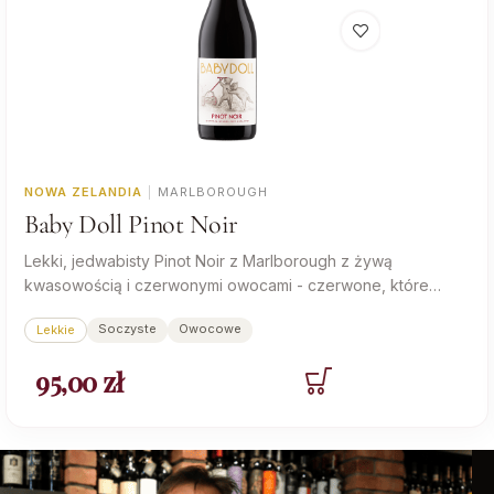
NOWA ZELANDIA
|
MARLBOROUGH
Baby Doll Pinot Noir
Lekki, jedwabisty Pinot Noir z Marlborough z żywą
kwasowością i czerwonymi owocami - czerwone, które
przekona zwolenników białych win.
Soczyste
Owocowe
Lekkie
95,00
zł