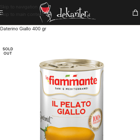
Skip to navigation
Skip to main content
Strona główna
»
Bez kategorii
»
La Fiammante Pomidory Il
Daterino Giallo 400 gr
SOLD
OUT