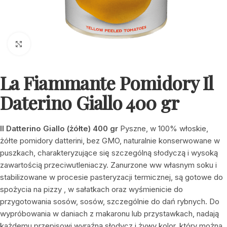
Click to enlarge
La Fiammante Pomidory Il
Daterino Giallo 400 gr
Il Datterino Giallo (żółte) 400 gr
Pyszne, w 100% włoskie,
żółte pomidory datterini, bez GMO, naturalnie konserwowane w
puszkach, charakteryzujące się szczególną słodyczą i wysoką
zawartością przeciwutleniaczy. Zanurzone ww własnym soku i
stabilizowane w procesie pasteryzacji termicznej, są gotowe do
spożycia na pizzy , w sałatkach oraz wyśmienicie do
przygotowania sosów, sosów, szczególnie do dań rybnych. Do
wypróbowania w daniach z makaronu lub przystawkach, nadają
każdemu przepisowi wyraźną słodycz i żywy kolor, który można