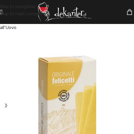
Skip to navigation
Skip to main content
Strona główna
»
Gourmet
»
Makaron Felicetti Oryginale Lasagne
all’Uovo