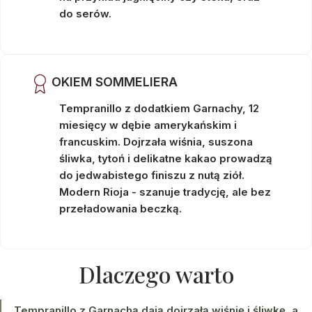
do serów.
OKIEM SOMMELIERA
Tempranillo z dodatkiem Garnachy, 12
miesięcy w dębie amerykańskim i
francuskim. Dojrzała wiśnia, suszona
śliwka, tytoń i delikatne kakao prowadzą
do jedwabistego finiszu z nutą ziół.
Modern Rioja - szanuje tradycję, ale bez
przeładowania beczką.
Dlaczego warto
Tempranillo z Garnachą dają dojrzałą wiśnię i śliwkę, a