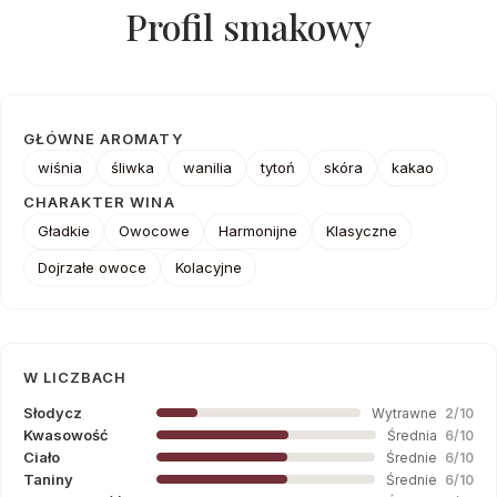
Profil smakowy
GŁÓWNE AROMATY
wiśnia
śliwka
wanilia
tytoń
skóra
kakao
CHARAKTER WINA
Gładkie
Owocowe
Harmonijne
Klasyczne
Dojrzałe owoce
Kolacyjne
W LICZBACH
Słodycz
Wytrawne
2/10
Kwasowość
Średnia
6/10
Ciało
Średnie
6/10
Taniny
Średnie
6/10