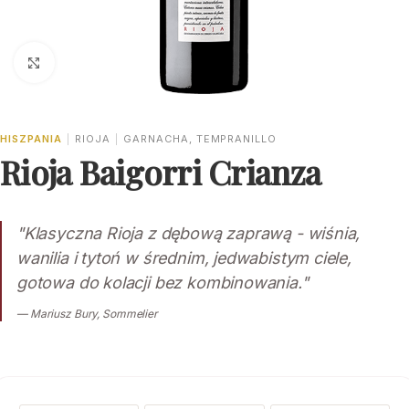
Click to enlarge
HISZPANIA
|
RIOJA
|
GARNACHA, TEMPRANILLO
Rioja Baigorri Crianza
"Klasyczna Rioja z dębową zaprawą - wiśnia,
wanilia i tytoń w średnim, jedwabistym ciele,
gotowa do kolacji bez kombinowania."
— Mariusz Bury, Sommelier