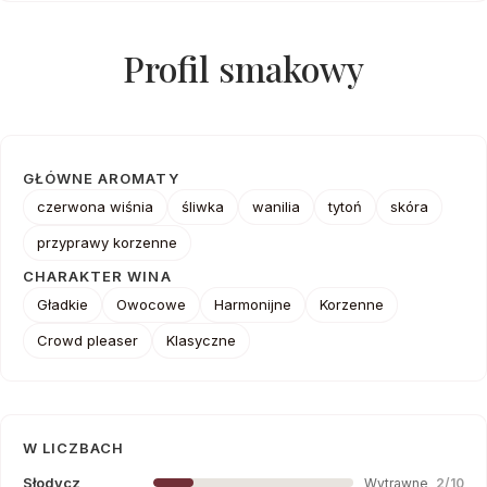
Profil smakowy
GŁÓWNE AROMATY
czerwona wiśnia
śliwka
wanilia
tytoń
skóra
przyprawy korzenne
CHARAKTER WINA
Gładkie
Owocowe
Harmonijne
Korzenne
Crowd pleaser
Klasyczne
W LICZBACH
Słodycz
Wytrawne
2/10