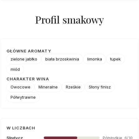
Profil smakowy
GŁÓWNE AROMATY
zielone jabłko
biała brzoskwinia
limonka
łupek
miód
CHARAKTER WINA
Owocowe
Mineralne
Rześkie
Słony finisz
Półwytrawne
W LICZBACH
Słodycz
Półsłodkie
6/10