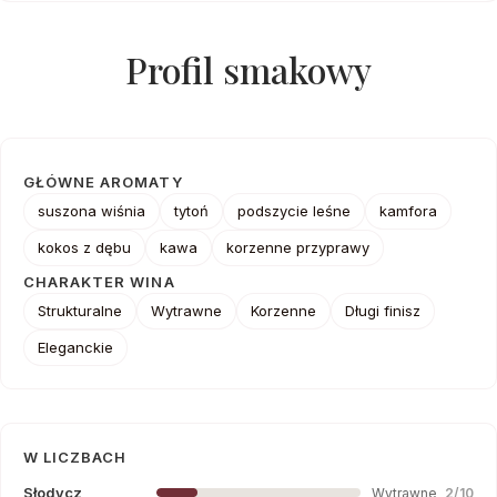
Profil smakowy
GŁÓWNE AROMATY
suszona wiśnia
tytoń
podszycie leśne
kamfora
kokos z dębu
kawa
korzenne przyprawy
CHARAKTER WINA
Strukturalne
Wytrawne
Korzenne
Długi finisz
Eleganckie
W LICZBACH
Słodycz
Wytrawne
2/10