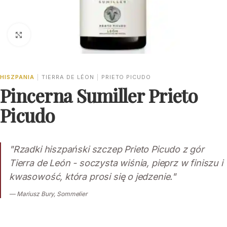
Click to enlarge
HISZPANIA
|
TIERRA DE LÉON
|
PRIETO PICUDO
Pincerna Sumiller Prieto
Picudo
"Rzadki hiszpański szczep Prieto Picudo z gór
Tierra de León - soczysta wiśnia, pieprz w finiszu i
kwasowość, która prosi się o jedzenie."
— Mariusz Bury, Sommelier