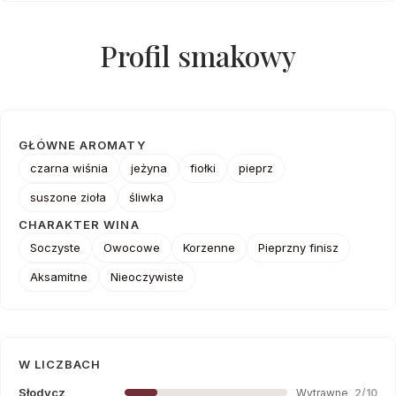
Profil smakowy
GŁÓWNE AROMATY
czarna wiśnia
jeżyna
fiołki
pieprz
suszone zioła
śliwka
CHARAKTER WINA
Soczyste
Owocowe
Korzenne
Pieprzny finisz
Aksamitne
Nieoczywiste
W LICZBACH
Słodycz
Wytrawne
2/10